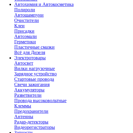
Автохимия и Автокосметика
Полироли
Автошампуни
Очистители
Клеи
Присадки
Автоэмали
Герметики
Пластичные смазки
Всё для Дизеля
Электротовары
Автосвет
Вилки нагрузочные
Зарядное устройство
Стартовые провода
Свечи зажигания
Аккумуляторы
Разветвители
Провода высоковольтные
Клеммы
Предохранители
Антенны
Радар-детекторы
Видеорегистраторы
Запчасти