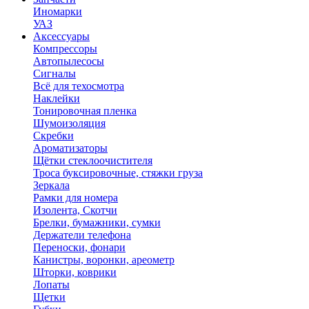
Иномарки
УАЗ
Аксесcуары
Компрессоры
Автопылесосы
Сигналы
Всё для техосмотра
Наклейки
Тонировочная пленка
Шумоизоляция
Скребки
Ароматизаторы
Щётки стеклоочистителя
Троса буксировочные, стяжки груза
Зеркала
Рамки для номера
Изолента, Скотчи
Брелки, бумажники, сумки
Держатели телефона
Переноски, фонари
Канистры, воронки, ареометр
Шторки, коврики
Лопаты
Щетки