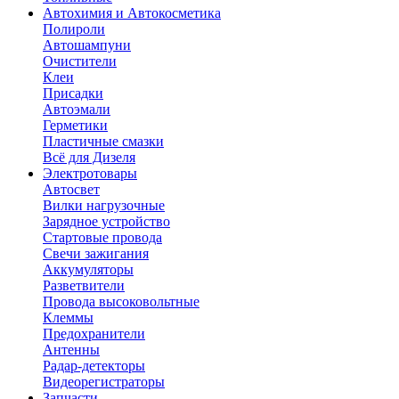
Автохимия и Автокосметика
Полироли
Автошампуни
Очистители
Клеи
Присадки
Автоэмали
Герметики
Пластичные смазки
Всё для Дизеля
Электротовары
Автосвет
Вилки нагрузочные
Зарядное устройство
Стартовые провода
Свечи зажигания
Аккумуляторы
Разветвители
Провода высоковольтные
Клеммы
Предохранители
Антенны
Радар-детекторы
Видеорегистраторы
Запчасти