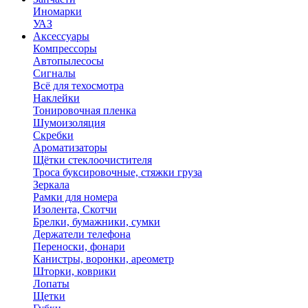
Иномарки
УАЗ
Аксесcуары
Компрессоры
Автопылесосы
Сигналы
Всё для техосмотра
Наклейки
Тонировочная пленка
Шумоизоляция
Скребки
Ароматизаторы
Щётки стеклоочистителя
Троса буксировочные, стяжки груза
Зеркала
Рамки для номера
Изолента, Скотчи
Брелки, бумажники, сумки
Держатели телефона
Переноски, фонари
Канистры, воронки, ареометр
Шторки, коврики
Лопаты
Щетки