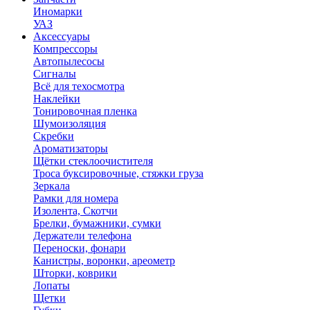
Иномарки
УАЗ
Аксесcуары
Компрессоры
Автопылесосы
Сигналы
Всё для техосмотра
Наклейки
Тонировочная пленка
Шумоизоляция
Скребки
Ароматизаторы
Щётки стеклоочистителя
Троса буксировочные, стяжки груза
Зеркала
Рамки для номера
Изолента, Скотчи
Брелки, бумажники, сумки
Держатели телефона
Переноски, фонари
Канистры, воронки, ареометр
Шторки, коврики
Лопаты
Щетки