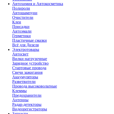
Автохимия и Автокосметика
Полироли
Автошампуни
Очистители
Клеи
Присадки
Автоэмали
Герметики
Пластичные смазки
Всё для Дизеля
Электротовары
Автосвет
Вилки нагрузочные
Зарядное устройство
Стартовые провода
Свечи зажигания
Аккумуляторы
Разветвители
Провода высоковольтные
Клеммы
Предохранители
Антенны
Радар-детекторы
Видеорегистраторы
Запчасти