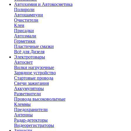
Автохимия и Автокосметика
Полироли
Автошампуни
Очистители
Клеи
Присадки
Автоэмали
Герметики
Пластичные смазки
Всё для Дизеля
Электротовары
Автосвет
Вилки нагрузочные
Зарядное устройство
Стартовые провода
Свечи зажигания
Аккумуляторы
Разветвители
Провода высоковольтные
Клеммы
Предохранители
Антенны
Радар-детекторы
Видеорегистраторы
Запчасти