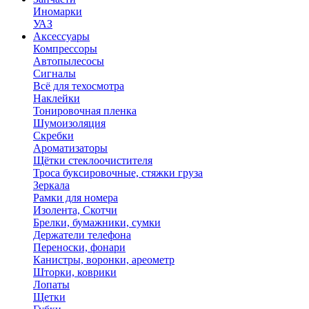
Иномарки
УАЗ
Аксесcуары
Компрессоры
Автопылесосы
Сигналы
Всё для техосмотра
Наклейки
Тонировочная пленка
Шумоизоляция
Скребки
Ароматизаторы
Щётки стеклоочистителя
Троса буксировочные, стяжки груза
Зеркала
Рамки для номера
Изолента, Скотчи
Брелки, бумажники, сумки
Держатели телефона
Переноски, фонари
Канистры, воронки, ареометр
Шторки, коврики
Лопаты
Щетки