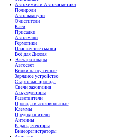
Автохимия и Автокосметика
Полироли
Автошампуни
Очистители
Клеи
Присадки
Автоэмали
Герметики
Пластичные смазки
Всё для Дизеля
Электротовары
Автосвет
Вилки нагрузочные
Зарядное устройство
Стартовые провода
Свечи зажигания
Аккумуляторы
Разветвители
Провода высоковольтные
Клеммы
Предохранители
Антенны
Радар-детекторы
Видеорегистраторы
Запчасти