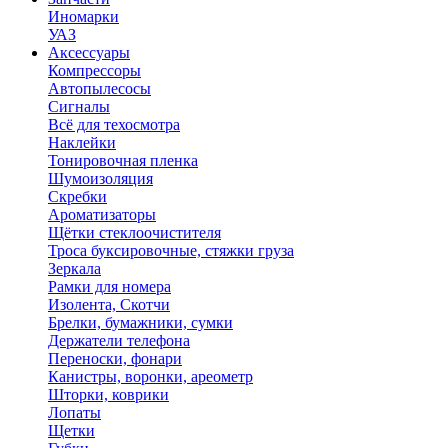
Иномарки
УАЗ
Аксесcуары
Компрессоры
Автопылесосы
Сигналы
Всё для техосмотра
Наклейки
Тонировочная пленка
Шумоизоляция
Скребки
Ароматизаторы
Щётки стеклоочистителя
Троса буксировочные, стяжки груза
Зеркала
Рамки для номера
Изолента, Скотчи
Брелки, бумажники, сумки
Держатели телефона
Переноски, фонари
Канистры, воронки, ареометр
Шторки, коврики
Лопаты
Щетки