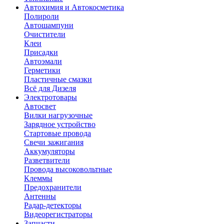
Автохимия и Автокосметика
Полироли
Автошампуни
Очистители
Клеи
Присадки
Автоэмали
Герметики
Пластичные смазки
Всё для Дизеля
Электротовары
Автосвет
Вилки нагрузочные
Зарядное устройство
Стартовые провода
Свечи зажигания
Аккумуляторы
Разветвители
Провода высоковольтные
Клеммы
Предохранители
Антенны
Радар-детекторы
Видеорегистраторы
Запчасти