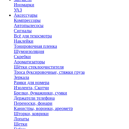
Иномарки
УАЗ
Аксесcуары
Компрессоры
Автопылесосы
Сигналы
Всё для техосмотра
Наклейки
Тонировочная пленка
Шумоизоляция
Скребки
Ароматизаторы
Щётки стеклоочистителя
Троса буксировочные, стяжки груза
Зеркала
Рамки для номера
Изолента, Скотчи
Брелки, бумажники, сумки
Держатели телефона
Переноски, фонари
Канистры, воронки, ареометр
Шторки, коврики
Лопаты
Щетки