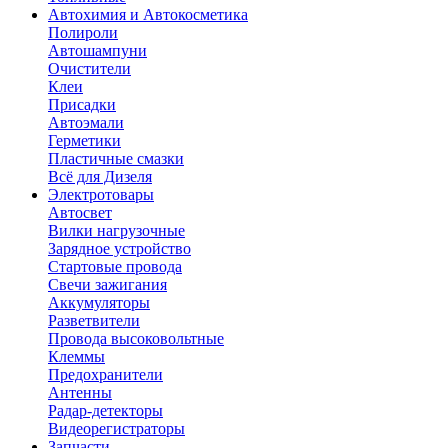
Автохимия и Автокосметика
Полироли
Автошампуни
Очистители
Клеи
Присадки
Автоэмали
Герметики
Пластичные смазки
Всё для Дизеля
Электротовары
Автосвет
Вилки нагрузочные
Зарядное устройство
Стартовые провода
Свечи зажигания
Аккумуляторы
Разветвители
Провода высоковольтные
Клеммы
Предохранители
Антенны
Радар-детекторы
Видеорегистраторы
Запчасти