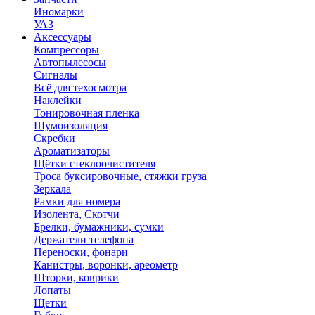
Иномарки
УАЗ
Аксесcуары
Компрессоры
Автопылесосы
Сигналы
Всё для техосмотра
Наклейки
Тонировочная пленка
Шумоизоляция
Скребки
Ароматизаторы
Щётки стеклоочистителя
Троса буксировочные, стяжки груза
Зеркала
Рамки для номера
Изолента, Скотчи
Брелки, бумажники, сумки
Держатели телефона
Переноски, фонари
Канистры, воронки, ареометр
Шторки, коврики
Лопаты
Щетки