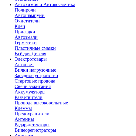
Автохимия и Автокосметика
Полироли
Автошампуни
Очистители
Клеи
Присадки
Автоэмали
Герметики
Пластичные смазки
Всё для Дизеля
Электротовары
Автосвет
Вилки нагрузочные
Зарядное устройство
Стартовые провода
Свечи зажигания
Аккумуляторы
Разветвители
Провода высоковольтные
Клеммы
Предохранители
Антенны
Радар-детекторы
Видеорегистраторы
Запчасти