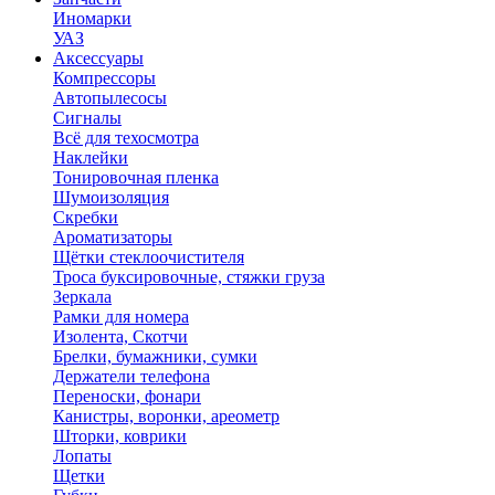
Иномарки
УАЗ
Аксесcуары
Компрессоры
Автопылесосы
Сигналы
Всё для техосмотра
Наклейки
Тонировочная пленка
Шумоизоляция
Скребки
Ароматизаторы
Щётки стеклоочистителя
Троса буксировочные, стяжки груза
Зеркала
Рамки для номера
Изолента, Скотчи
Брелки, бумажники, сумки
Держатели телефона
Переноски, фонари
Канистры, воронки, ареометр
Шторки, коврики
Лопаты
Щетки