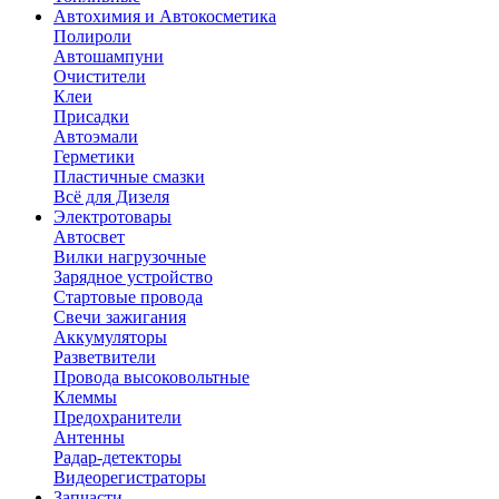
Автохимия и Автокосметика
Полироли
Автошампуни
Очистители
Клеи
Присадки
Автоэмали
Герметики
Пластичные смазки
Всё для Дизеля
Электротовары
Автосвет
Вилки нагрузочные
Зарядное устройство
Стартовые провода
Свечи зажигания
Аккумуляторы
Разветвители
Провода высоковольтные
Клеммы
Предохранители
Антенны
Радар-детекторы
Видеорегистраторы
Запчасти