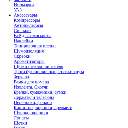
Иномарки
УАЗ
Аксесcуары
Компрессоры
Автопылесосы
Сигналы
Всё для техосмотра
Наклейки
Тонировочная пленка
Шумоизоляция
Скребки
Ароматизаторы
Щётки стеклоочистителя
Троса буксировочные, стяжки груза
Зеркала
Рамки для номера
Изолента, Скотчи
Брелки, бумажники, сумки
Держатели телефона
Переноски, фонари
Канистры, воронки, ареометр
Шторки, коврики
Лопаты
Щетки