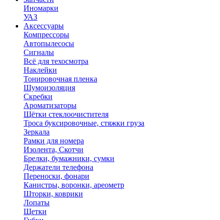
Иномарки
УАЗ
Аксесcуары
Компрессоры
Автопылесосы
Сигналы
Всё для техосмотра
Наклейки
Тонировочная пленка
Шумоизоляция
Скребки
Ароматизаторы
Щётки стеклоочистителя
Троса буксировочные, стяжки груза
Зеркала
Рамки для номера
Изолента, Скотчи
Брелки, бумажники, сумки
Держатели телефона
Переноски, фонари
Канистры, воронки, ареометр
Шторки, коврики
Лопаты
Щетки