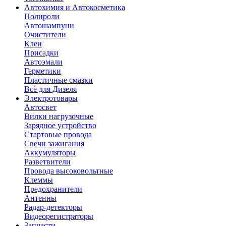
Автохимия и Автокосметика
Полироли
Автошампуни
Очистители
Клеи
Присадки
Автоэмали
Герметики
Пластичные смазки
Всё для Дизеля
Электротовары
Автосвет
Вилки нагрузочные
Зарядное устройство
Стартовые провода
Свечи зажигания
Аккумуляторы
Разветвители
Провода высоковольтные
Клеммы
Предохранители
Антенны
Радар-детекторы
Видеорегистраторы
Запчасти