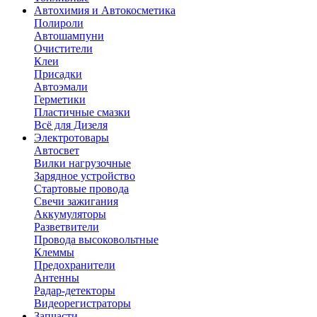
Автохимия и Автокосметика
Полироли
Автошампуни
Очистители
Клеи
Присадки
Автоэмали
Герметики
Пластичные смазки
Всё для Дизеля
Электротовары
Автосвет
Вилки нагрузочные
Зарядное устройство
Стартовые провода
Свечи зажигания
Аккумуляторы
Разветвители
Провода высоковольтные
Клеммы
Предохранители
Антенны
Радар-детекторы
Видеорегистраторы
Запчасти