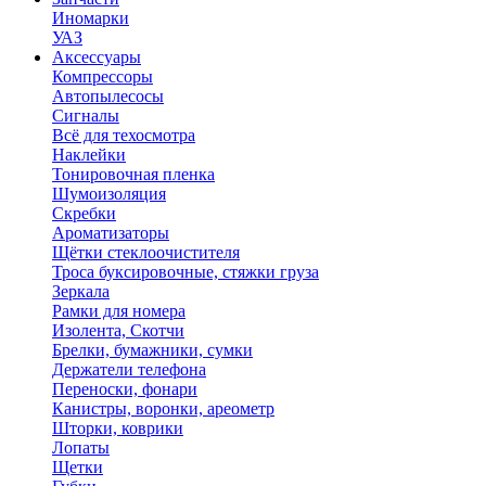
Иномарки
УАЗ
Аксесcуары
Компрессоры
Автопылесосы
Сигналы
Всё для техосмотра
Наклейки
Тонировочная пленка
Шумоизоляция
Скребки
Ароматизаторы
Щётки стеклоочистителя
Троса буксировочные, стяжки груза
Зеркала
Рамки для номера
Изолента, Скотчи
Брелки, бумажники, сумки
Держатели телефона
Переноски, фонари
Канистры, воронки, ареометр
Шторки, коврики
Лопаты
Щетки