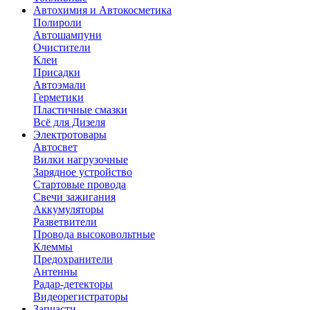
Автохимия и Автокосметика
Полироли
Автошампуни
Очистители
Клеи
Присадки
Автоэмали
Герметики
Пластичные смазки
Всё для Дизеля
Электротовары
Автосвет
Вилки нагрузочные
Зарядное устройство
Стартовые провода
Свечи зажигания
Аккумуляторы
Разветвители
Провода высоковольтные
Клеммы
Предохранители
Антенны
Радар-детекторы
Видеорегистраторы
Запчасти