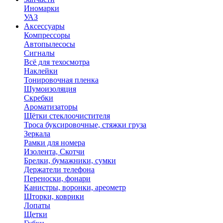
Иномарки
УАЗ
Аксесcуары
Компрессоры
Автопылесосы
Сигналы
Всё для техосмотра
Наклейки
Тонировочная пленка
Шумоизоляция
Скребки
Ароматизаторы
Щётки стеклоочистителя
Троса буксировочные, стяжки груза
Зеркала
Рамки для номера
Изолента, Скотчи
Брелки, бумажники, сумки
Держатели телефона
Переноски, фонари
Канистры, воронки, ареометр
Шторки, коврики
Лопаты
Щетки