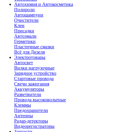
Автохимия и Автокосметика
Полироли
Автошампуни
Очистители
Клеи
Присадки
Автоэмали
Герметики
Пластичные смазки
Всё для Дизеля
Электротовары
Автосвет
Вилки нагрузочные
Зарядное устройство
Стартовые провода
Свечи зажигания
Аккумуляторы
Разветвители
Провода высоковольтные
Клеммы
Предохранители
Антенны
Радар-детекторы
Видеорегистраторы
Запчасти