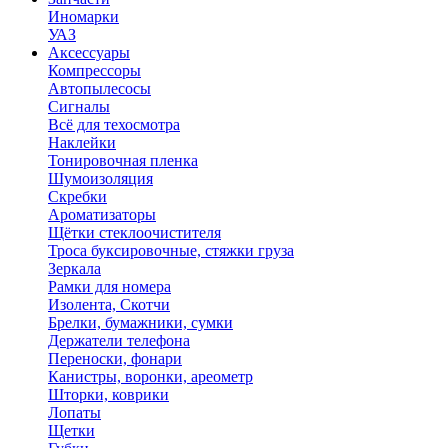
Иномарки
УАЗ
Аксесcуары
Компрессоры
Автопылесосы
Сигналы
Всё для техосмотра
Наклейки
Тонировочная пленка
Шумоизоляция
Скребки
Ароматизаторы
Щётки стеклоочистителя
Троса буксировочные, стяжки груза
Зеркала
Рамки для номера
Изолента, Скотчи
Брелки, бумажники, сумки
Держатели телефона
Переноски, фонари
Канистры, воронки, ареометр
Шторки, коврики
Лопаты
Щетки