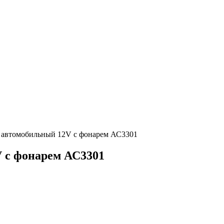
автомобильный 12V c фонарем АС3301
 c фонарем АС3301