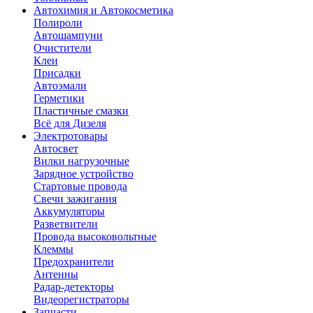
Автохимия и Автокосметика
Полироли
Автошампуни
Очистители
Клеи
Присадки
Автоэмали
Герметики
Пластичные смазки
Всё для Дизеля
Электротовары
Автосвет
Вилки нагрузочные
Зарядное устройство
Стартовые провода
Свечи зажигания
Аккумуляторы
Разветвители
Провода высоковольтные
Клеммы
Предохранители
Антенны
Радар-детекторы
Видеорегистраторы
Запчасти