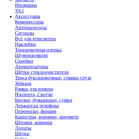
Иномарки
УАЗ
Аксесcуары
Компрессоры
Автопылесосы
Сигналы
Всё для техосмотра
Наклейки
Тонировочная пленка
Шумоизоляция
Скребки
Ароматизаторы
Щётки стеклоочистителя
Троса буксировочные, стяжки груза
Зеркала
Рамки для номера
Изолента, Скотчи
Брелки, бумажники, сумки
Держатели телефона
Переноски, фонари
Канистры, воронки, ареометр
Шторки, коврики
Лопаты
Щетки