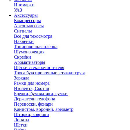
Иномарки
УАЗ
Аксесcуары
Компрессоры
Автопылесосы
Сигналы
Всё для техосмотра
Наклейки
Тонировочная пленка
Шумоизоляция
Скребки
Ароматизаторы
Щётки стеклоочистителя
Троса буксировочные, стяжки груза
Зеркала
Рамки для номера
Изолента, Скотчи
Брелки, бумажники, сумки
Держатели телефона
Переноски, фонари
Канистры, воронки, ареометр
Шторки, коврики
Лопаты
Щетки