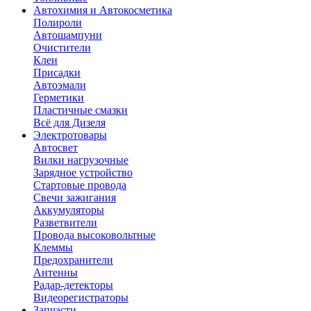
Автохимия и Автокосметика
Полироли
Автошампуни
Очистители
Клеи
Присадки
Автоэмали
Герметики
Пластичные смазки
Всё для Дизеля
Электротовары
Автосвет
Вилки нагрузочные
Зарядное устройство
Стартовые провода
Свечи зажигания
Аккумуляторы
Разветвители
Провода высоковольтные
Клеммы
Предохранители
Антенны
Радар-детекторы
Видеорегистраторы
Запчасти