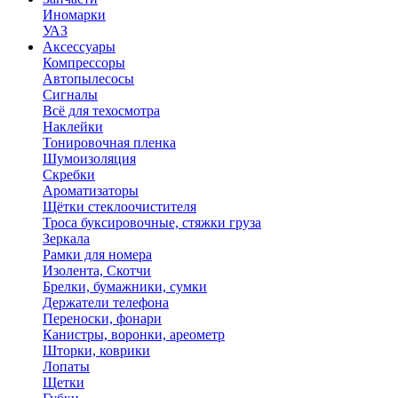
Иномарки
УАЗ
Аксесcуары
Компрессоры
Автопылесосы
Сигналы
Всё для техосмотра
Наклейки
Тонировочная пленка
Шумоизоляция
Скребки
Ароматизаторы
Щётки стеклоочистителя
Троса буксировочные, стяжки груза
Зеркала
Рамки для номера
Изолента, Скотчи
Брелки, бумажники, сумки
Держатели телефона
Переноски, фонари
Канистры, воронки, ареометр
Шторки, коврики
Лопаты
Щетки