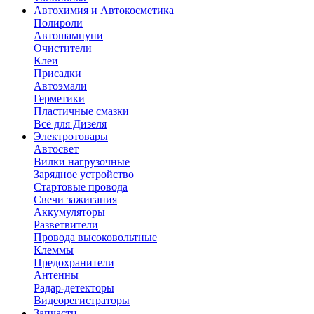
Автохимия и Автокосметика
Полироли
Автошампуни
Очистители
Клеи
Присадки
Автоэмали
Герметики
Пластичные смазки
Всё для Дизеля
Электротовары
Автосвет
Вилки нагрузочные
Зарядное устройство
Стартовые провода
Свечи зажигания
Аккумуляторы
Разветвители
Провода высоковольтные
Клеммы
Предохранители
Антенны
Радар-детекторы
Видеорегистраторы
Запчасти