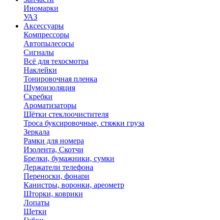
Иномарки
УАЗ
Аксесcуары
Компрессоры
Автопылесосы
Сигналы
Всё для техосмотра
Наклейки
Тонировочная пленка
Шумоизоляция
Скребки
Ароматизаторы
Щётки стеклоочистителя
Троса буксировочные, стяжки груза
Зеркала
Рамки для номера
Изолента, Скотчи
Брелки, бумажники, сумки
Держатели телефона
Переноски, фонари
Канистры, воронки, ареометр
Шторки, коврики
Лопаты
Щетки