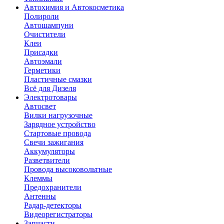
Автохимия и Автокосметика
Полироли
Автошампуни
Очистители
Клеи
Присадки
Автоэмали
Герметики
Пластичные смазки
Всё для Дизеля
Электротовары
Автосвет
Вилки нагрузочные
Зарядное устройство
Стартовые провода
Свечи зажигания
Аккумуляторы
Разветвители
Провода высоковольтные
Клеммы
Предохранители
Антенны
Радар-детекторы
Видеорегистраторы
Запчасти