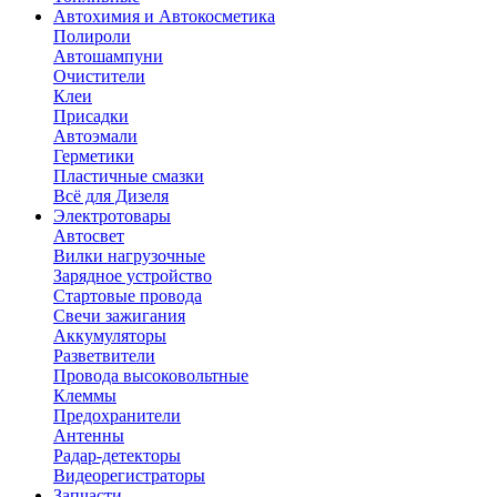
Автохимия и Автокосметика
Полироли
Автошампуни
Очистители
Клеи
Присадки
Автоэмали
Герметики
Пластичные смазки
Всё для Дизеля
Электротовары
Автосвет
Вилки нагрузочные
Зарядное устройство
Стартовые провода
Свечи зажигания
Аккумуляторы
Разветвители
Провода высоковольтные
Клеммы
Предохранители
Антенны
Радар-детекторы
Видеорегистраторы
Запчасти