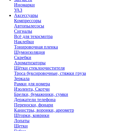
Иномарки
УАЗ
Аксесcуары
Компрессоры
Автопылесосы
Сигналы
Всё для техосмотра
Наклейки
Тонировочная пленка
Шумоизоляция
Скребки
Ароматизаторы
Щётки стеклоочистителя
Троса буксировочные, стяжки груза
Зеркала
Рамки для номера
Изолента, Скотчи
Брелки, бумажники, сумки
Держатели телефона
Переноски, фонари
Канистры, воронки, ареометр
Шторки, коврики
Лопаты
Щетки