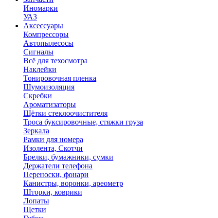
Иномарки
УАЗ
Аксесcуары
Компрессоры
Автопылесосы
Сигналы
Всё для техосмотра
Наклейки
Тонировочная пленка
Шумоизоляция
Скребки
Ароматизаторы
Щётки стеклоочистителя
Троса буксировочные, стяжки груза
Зеркала
Рамки для номера
Изолента, Скотчи
Брелки, бумажники, сумки
Держатели телефона
Переноски, фонари
Канистры, воронки, ареометр
Шторки, коврики
Лопаты
Щетки