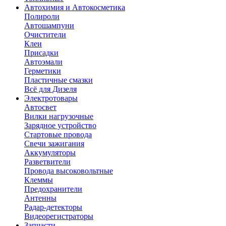
Автохимия и Автокосметика
Полироли
Автошампуни
Очистители
Клеи
Присадки
Автоэмали
Герметики
Пластичные смазки
Всё для Дизеля
Электротовары
Автосвет
Вилки нагрузочные
Зарядное устройство
Стартовые провода
Свечи зажигания
Аккумуляторы
Разветвители
Провода высоковольтные
Клеммы
Предохранители
Антенны
Радар-детекторы
Видеорегистраторы
Запчасти