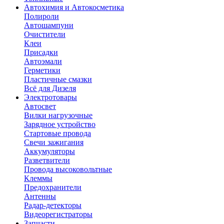
Автохимия и Автокосметика
Полироли
Автошампуни
Очистители
Клеи
Присадки
Автоэмали
Герметики
Пластичные смазки
Всё для Дизеля
Электротовары
Автосвет
Вилки нагрузочные
Зарядное устройство
Стартовые провода
Свечи зажигания
Аккумуляторы
Разветвители
Провода высоковольтные
Клеммы
Предохранители
Антенны
Радар-детекторы
Видеорегистраторы
Запчасти