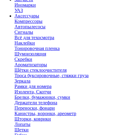
Иномарки
УАЗ
Аксесcуары
Компрессоры
Автопылесосы
Сигналы
Всё для техосмотра
Наклейки
Тонировочная пленка
Шумоизоляция
Скребки
Ароматизаторы
Щётки стеклоочистителя
Троса буксировочные, стяжки груза
Зеркала
Рамки для номера
Изолента, Скотчи
Брелки, бумажники, сумки
Держатели телефона
Переноски, фонари
Канистры, воронки, ареометр
Шторки, коврики
Лопаты
Щетки