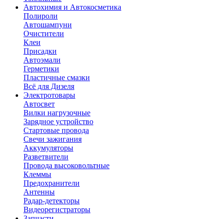
Автохимия и Автокосметика
Полироли
Автошампуни
Очистители
Клеи
Присадки
Автоэмали
Герметики
Пластичные смазки
Всё для Дизеля
Электротовары
Автосвет
Вилки нагрузочные
Зарядное устройство
Стартовые провода
Свечи зажигания
Аккумуляторы
Разветвители
Провода высоковольтные
Клеммы
Предохранители
Антенны
Радар-детекторы
Видеорегистраторы
Запчасти