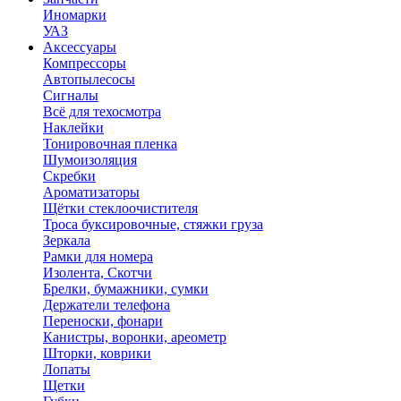
Иномарки
УАЗ
Аксесcуары
Компрессоры
Автопылесосы
Сигналы
Всё для техосмотра
Наклейки
Тонировочная пленка
Шумоизоляция
Скребки
Ароматизаторы
Щётки стеклоочистителя
Троса буксировочные, стяжки груза
Зеркала
Рамки для номера
Изолента, Скотчи
Брелки, бумажники, сумки
Держатели телефона
Переноски, фонари
Канистры, воронки, ареометр
Шторки, коврики
Лопаты
Щетки