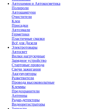
Автохимия и Автокосметика
Полироли
Автошампуни
Очистители
Клеи
Присадки
Автоэмали
Герметики
Пластичные смазки
Всё для Дизеля
Электротовары
Автосвет
Вилки нагрузочные
Зарядное устройство
Стартовые провода
Свечи зажигания
Аккумуляторы
Разветвители
Провода высоковольтные
Клеммы
Предохранители
Антенны
Радар-детекторы
Видеорегистраторы
Запчасти