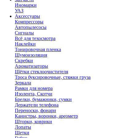
Иномарки
УАЗ
Аксесcуары
Компрессоры
Автопылесосы
Сигналы
Всё для техосмотра
Наклейки
Тонировочная пленка
Шумоизоляция
Скребки
Ароматизаторы
Щётки стеклоочистителя
Троса буксировочные, стяжки груза
Зеркала
Рамки для номера
Изолента, Скотчи
Брелки, бумажники, сумки
Держатели телефона
Переноски, фонари
Канистры, воронки, ареометр
Шторки, коврики
Лопаты
Щетки