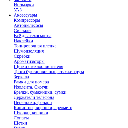
Иномарки
УАЗ
Аксесcуары
Компрессоры
Автопылесосы
Сигналы
Всё для техосмотра
Наклейки
Тонировочная пленка
Шумоизоляция
Скребки
Ароматизаторы
Щётки стеклоочистителя
Троса буксировочные, стяжки груза
Зеркала
Рамки для номера
Изолента, Скотчи
Брелки, бумажники, сумки
Держатели телефона
Переноски, фонари
Канистры, воронки, ареометр
Шторки, коврики
Лопаты
Щетки