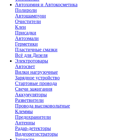
Автохимия и Автокосметика
Полироли
Автошампуни
Очистители
Клеи
Присадки
Автоэмали
Герметики
Пластичные смазки
Всё для Дизеля
Электротовары
Автосвет
Вилки нагрузочные
Зарядное устройство
Стартовые провода
Свечи зажигания
Аккумуляторы
Разветвители
Провода высоковольтные
Клеммы
Предохранители
Антенны
Радар-детекторы
Видеорегистраторы
Запчасти