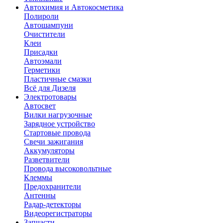
Автохимия и Автокосметика
Полироли
Автошампуни
Очистители
Клеи
Присадки
Автоэмали
Герметики
Пластичные смазки
Всё для Дизеля
Электротовары
Автосвет
Вилки нагрузочные
Зарядное устройство
Стартовые провода
Свечи зажигания
Аккумуляторы
Разветвители
Провода высоковольтные
Клеммы
Предохранители
Антенны
Радар-детекторы
Видеорегистраторы
Запчасти