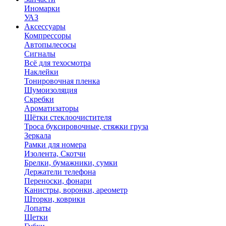
Иномарки
УАЗ
Аксесcуары
Компрессоры
Автопылесосы
Сигналы
Всё для техосмотра
Наклейки
Тонировочная пленка
Шумоизоляция
Скребки
Ароматизаторы
Щётки стеклоочистителя
Троса буксировочные, стяжки груза
Зеркала
Рамки для номера
Изолента, Скотчи
Брелки, бумажники, сумки
Держатели телефона
Переноски, фонари
Канистры, воронки, ареометр
Шторки, коврики
Лопаты
Щетки