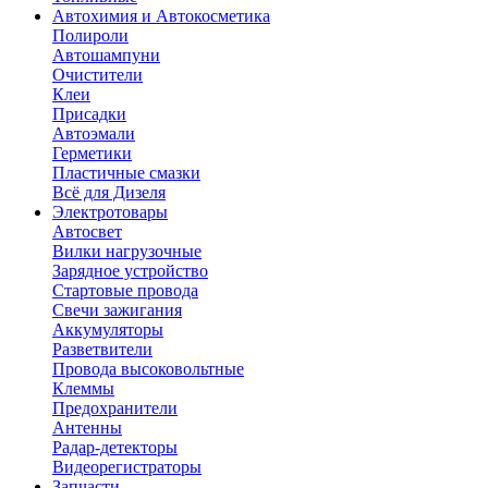
Автохимия и Автокосметика
Полироли
Автошампуни
Очистители
Клеи
Присадки
Автоэмали
Герметики
Пластичные смазки
Всё для Дизеля
Электротовары
Автосвет
Вилки нагрузочные
Зарядное устройство
Стартовые провода
Свечи зажигания
Аккумуляторы
Разветвители
Провода высоковольтные
Клеммы
Предохранители
Антенны
Радар-детекторы
Видеорегистраторы
Запчасти