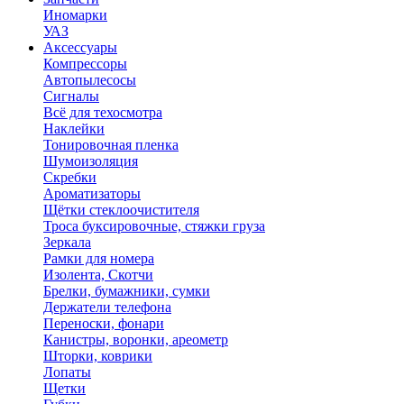
Иномарки
УАЗ
Аксесcуары
Компрессоры
Автопылесосы
Сигналы
Всё для техосмотра
Наклейки
Тонировочная пленка
Шумоизоляция
Скребки
Ароматизаторы
Щётки стеклоочистителя
Троса буксировочные, стяжки груза
Зеркала
Рамки для номера
Изолента, Скотчи
Брелки, бумажники, сумки
Держатели телефона
Переноски, фонари
Канистры, воронки, ареометр
Шторки, коврики
Лопаты
Щетки