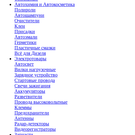
Автохимия и Автокосметика
Полироли
Автошампуни
Очистители
Клеи
Присадки
Автоэмали
Герметики
Пластичные смазки
Всё для Дизеля
Электротовары
Автосвет
Вилки нагрузочные
Зарядное устройство
Стартовые провода
Свечи зажигания
Аккумуляторы
Разветвители
Провода высоковольтные
Клеммы
Предохранители
Антенны
Радар-детекторы
Видеорегистраторы
Запчасти