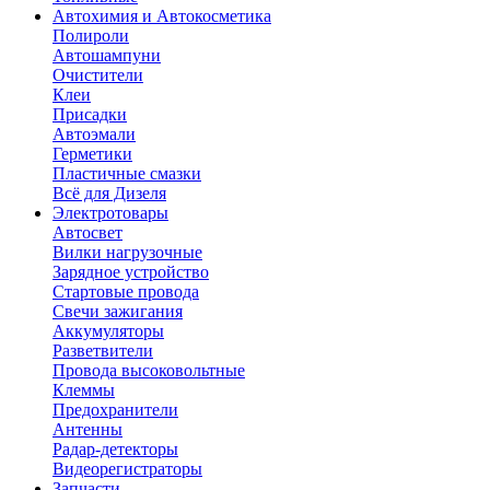
Автохимия и Автокосметика
Полироли
Автошампуни
Очистители
Клеи
Присадки
Автоэмали
Герметики
Пластичные смазки
Всё для Дизеля
Электротовары
Автосвет
Вилки нагрузочные
Зарядное устройство
Стартовые провода
Свечи зажигания
Аккумуляторы
Разветвители
Провода высоковольтные
Клеммы
Предохранители
Антенны
Радар-детекторы
Видеорегистраторы
Запчасти