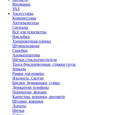
Иномарки
УАЗ
Аксесcуары
Компрессоры
Автопылесосы
Сигналы
Всё для техосмотра
Наклейки
Тонировочная пленка
Шумоизоляция
Скребки
Ароматизаторы
Щётки стеклоочистителя
Троса буксировочные, стяжки груза
Зеркала
Рамки для номера
Изолента, Скотчи
Брелки, бумажники, сумки
Держатели телефона
Переноски, фонари
Канистры, воронки, ареометр
Шторки, коврики
Лопаты
Щетки