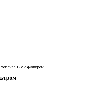
и топлива 12V c фильтром
льтром