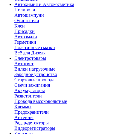
Автохимия и Автокосметика
Полироли
Автошампуни
Очистители
Клеи
Присадки
Автоэмали
Герметики
Пластичные смазки
Всё для Дизеля
Электротовары
Автосвет
Вилки нагрузочные
Зарядное устройство
Стартовые провода
Свечи зажигания
Аккумуляторы
Разветвители
Провода высоковольтные
Клеммы
Предохранители
Антенны
Радар-детекторы
Видеорегистраторы
Запчасти