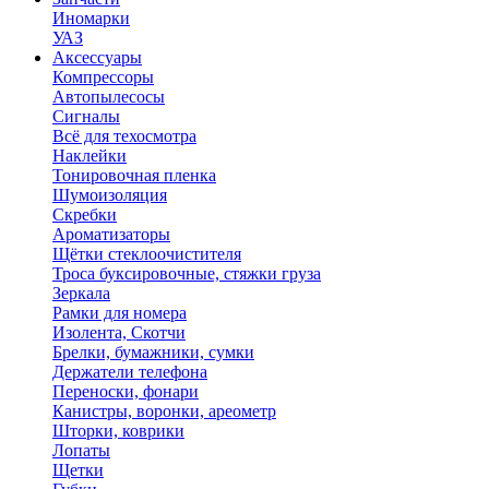
Иномарки
УАЗ
Аксесcуары
Компрессоры
Автопылесосы
Сигналы
Всё для техосмотра
Наклейки
Тонировочная пленка
Шумоизоляция
Скребки
Ароматизаторы
Щётки стеклоочистителя
Троса буксировочные, стяжки груза
Зеркала
Рамки для номера
Изолента, Скотчи
Брелки, бумажники, сумки
Держатели телефона
Переноски, фонари
Канистры, воронки, ареометр
Шторки, коврики
Лопаты
Щетки