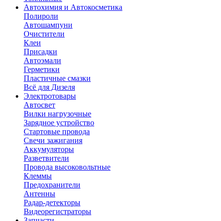
Автохимия и Автокосметика
Полироли
Автошампуни
Очистители
Клеи
Присадки
Автоэмали
Герметики
Пластичные смазки
Всё для Дизеля
Электротовары
Автосвет
Вилки нагрузочные
Зарядное устройство
Стартовые провода
Свечи зажигания
Аккумуляторы
Разветвители
Провода высоковольтные
Клеммы
Предохранители
Антенны
Радар-детекторы
Видеорегистраторы
Запчасти