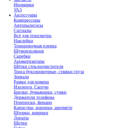
Иномарки
УАЗ
Аксесcуары
Компрессоры
Автопылесосы
Сигналы
Всё для техосмотра
Наклейки
Тонировочная пленка
Шумоизоляция
Скребки
Ароматизаторы
Щётки стеклоочистителя
Троса буксировочные, стяжки груза
Зеркала
Рамки для номера
Изолента, Скотчи
Брелки, бумажники, сумки
Держатели телефона
Переноски, фонари
Канистры, воронки, ареометр
Шторки, коврики
Лопаты
Щетки