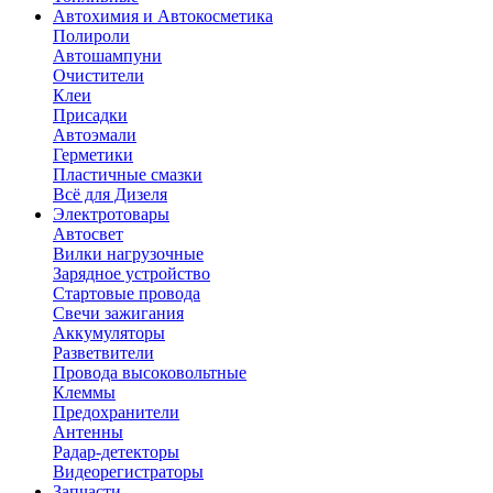
Автохимия и Автокосметика
Полироли
Автошампуни
Очистители
Клеи
Присадки
Автоэмали
Герметики
Пластичные смазки
Всё для Дизеля
Электротовары
Автосвет
Вилки нагрузочные
Зарядное устройство
Стартовые провода
Свечи зажигания
Аккумуляторы
Разветвители
Провода высоковольтные
Клеммы
Предохранители
Антенны
Радар-детекторы
Видеорегистраторы
Запчасти