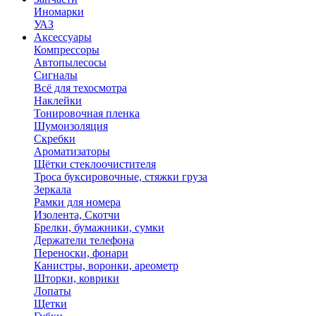
Иномарки
УАЗ
Аксесcуары
Компрессоры
Автопылесосы
Сигналы
Всё для техосмотра
Наклейки
Тонировочная пленка
Шумоизоляция
Скребки
Ароматизаторы
Щётки стеклоочистителя
Троса буксировочные, стяжки груза
Зеркала
Рамки для номера
Изолента, Скотчи
Брелки, бумажники, сумки
Держатели телефона
Переноски, фонари
Канистры, воронки, ареометр
Шторки, коврики
Лопаты
Щетки