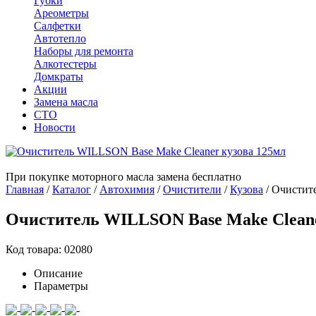
Губки
Ареометры
Салфетки
Автотепло
Наборы для ремонта
Алкотестеры
Домкраты
Акции
Замена масла
СТО
Новости
При покупке моторного масла замена бесплатно
Главная
/
Каталог
/
Автохимия
/
Очистители
/
Кузова
/
Очистите
Очиститель WILLSON Base Make Cleane
Код товара: 02080
Описание
Параметры