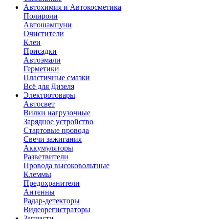
Автохимия и Автокосметика
Полироли
Автошампуни
Очистители
Клеи
Присадки
Автоэмали
Герметики
Пластичные смазки
Всё для Дизеля
Электротовары
Автосвет
Вилки нагрузочные
Зарядное устройство
Стартовые провода
Свечи зажигания
Аккумуляторы
Разветвители
Провода высоковольтные
Клеммы
Предохранители
Антенны
Радар-детекторы
Видеорегистраторы
Запчасти