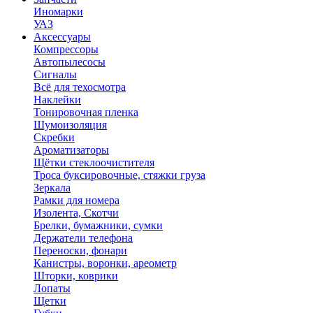
Иномарки
УАЗ
Аксесcуары
Компрессоры
Автопылесосы
Сигналы
Всё для техосмотра
Наклейки
Тонировочная пленка
Шумоизоляция
Скребки
Ароматизаторы
Щётки стеклоочистителя
Троса буксировочные, стяжки груза
Зеркала
Рамки для номера
Изолента, Скотчи
Брелки, бумажники, сумки
Держатели телефона
Переноски, фонари
Канистры, воронки, ареометр
Шторки, коврики
Лопаты
Щетки