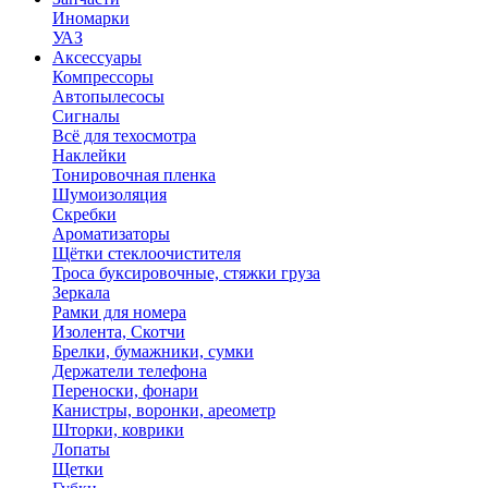
Иномарки
УАЗ
Аксесcуары
Компрессоры
Автопылесосы
Сигналы
Всё для техосмотра
Наклейки
Тонировочная пленка
Шумоизоляция
Скребки
Ароматизаторы
Щётки стеклоочистителя
Троса буксировочные, стяжки груза
Зеркала
Рамки для номера
Изолента, Скотчи
Брелки, бумажники, сумки
Держатели телефона
Переноски, фонари
Канистры, воронки, ареометр
Шторки, коврики
Лопаты
Щетки