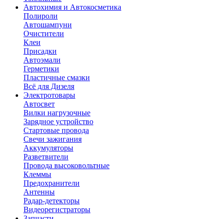
Автохимия и Автокосметика
Полироли
Автошампуни
Очистители
Клеи
Присадки
Автоэмали
Герметики
Пластичные смазки
Всё для Дизеля
Электротовары
Автосвет
Вилки нагрузочные
Зарядное устройство
Стартовые провода
Свечи зажигания
Аккумуляторы
Разветвители
Провода высоковольтные
Клеммы
Предохранители
Антенны
Радар-детекторы
Видеорегистраторы
Запчасти