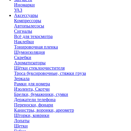
Иномарки
УАЗ
Аксесcуары
Компрессоры
Автопылесосы
Сигналы
Всё для техосмотра
Наклейки
Тонировочная пленка
Шумоизоляция
Скребки
Ароматизаторы
Щётки стеклоочистителя
Троса буксировочные, стяжки груза
Зеркала
Рамки для номера
Изолента, Скотчи
Брелки, бумажники, сумки
Держатели телефона
Переноски, фонари
Канистры, воронки, ареометр
Шторки, коврики
Лопаты
Щетки