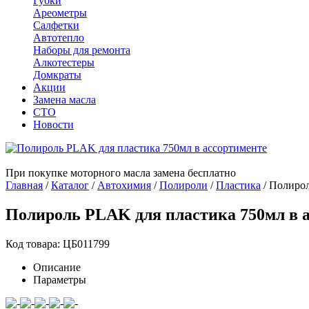
Губки
Ареометры
Салфетки
Автотепло
Наборы для ремонта
Алкотестеры
Домкраты
Акции
Замена масла
СТО
Новости
При покупке моторного масла замена бесплатно
Главная
/
Каталог
/
Автохимия
/
Полироли
/
Пластика
/
Полирол
Полироль PLAK для пластика 750мл в 
Код товара: ЦБ011799
Описание
Параметры