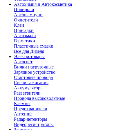
Автохимия и Автокосметика
Полироли
Автошампуни
Очистители
Клеи
Присадки
Автоэмали
Герметики
Пластичные смазки
Всё для Дизеля
Электротовары
Автосвет
Вилки нагрузочные
Зарядное устройство
Стартовые провода
Свечи зажигания
Аккумуляторы
Разветвители
Провода высоковольтные
Клеммы
Предохранители
Антенны
Радар-детекторы
Видеорегистраторы
Запчасти