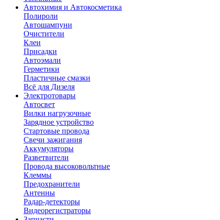
Автохимия и Автокосметика
Полироли
Автошампуни
Очистители
Клеи
Присадки
Автоэмали
Герметики
Пластичные смазки
Всё для Дизеля
Электротовары
Автосвет
Вилки нагрузочные
Зарядное устройство
Стартовые провода
Свечи зажигания
Аккумуляторы
Разветвители
Провода высоковольтные
Клеммы
Предохранители
Антенны
Радар-детекторы
Видеорегистраторы
Запчасти