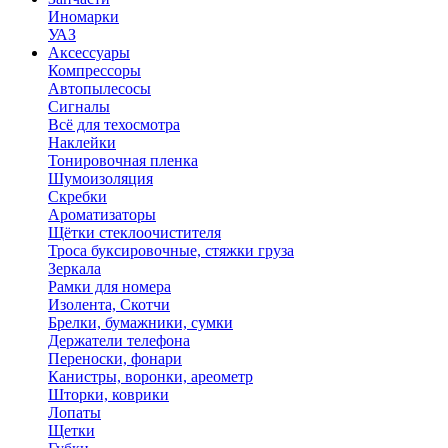
Иномарки
УАЗ
Аксесcуары
Компрессоры
Автопылесосы
Сигналы
Всё для техосмотра
Наклейки
Тонировочная пленка
Шумоизоляция
Скребки
Ароматизаторы
Щётки стеклоочистителя
Троса буксировочные, стяжки груза
Зеркала
Рамки для номера
Изолента, Скотчи
Брелки, бумажники, сумки
Держатели телефона
Переноски, фонари
Канистры, воронки, ареометр
Шторки, коврики
Лопаты
Щетки