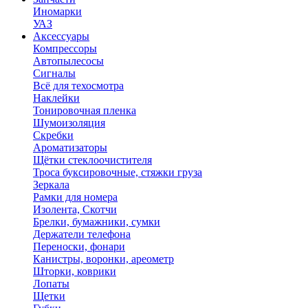
Иномарки
УАЗ
Аксесcуары
Компрессоры
Автопылесосы
Сигналы
Всё для техосмотра
Наклейки
Тонировочная пленка
Шумоизоляция
Скребки
Ароматизаторы
Щётки стеклоочистителя
Троса буксировочные, стяжки груза
Зеркала
Рамки для номера
Изолента, Скотчи
Брелки, бумажники, сумки
Держатели телефона
Переноски, фонари
Канистры, воронки, ареометр
Шторки, коврики
Лопаты
Щетки