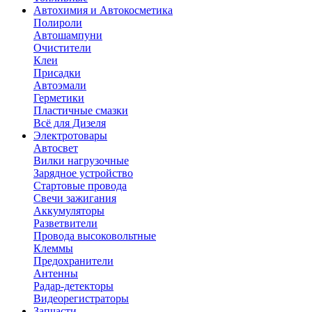
Автохимия и Автокосметика
Полироли
Автошампуни
Очистители
Клеи
Присадки
Автоэмали
Герметики
Пластичные смазки
Всё для Дизеля
Электротовары
Автосвет
Вилки нагрузочные
Зарядное устройство
Стартовые провода
Свечи зажигания
Аккумуляторы
Разветвители
Провода высоковольтные
Клеммы
Предохранители
Антенны
Радар-детекторы
Видеорегистраторы
Запчасти