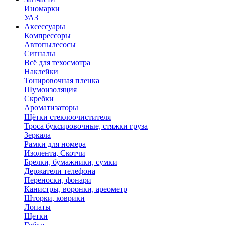
Иномарки
УАЗ
Аксесcуары
Компрессоры
Автопылесосы
Сигналы
Всё для техосмотра
Наклейки
Тонировочная пленка
Шумоизоляция
Скребки
Ароматизаторы
Щётки стеклоочистителя
Троса буксировочные, стяжки груза
Зеркала
Рамки для номера
Изолента, Скотчи
Брелки, бумажники, сумки
Держатели телефона
Переноски, фонари
Канистры, воронки, ареометр
Шторки, коврики
Лопаты
Щетки