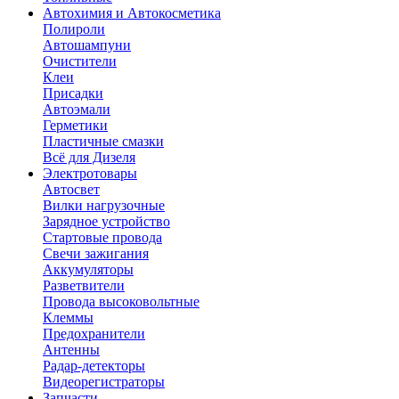
Автохимия и Автокосметика
Полироли
Автошампуни
Очистители
Клеи
Присадки
Автоэмали
Герметики
Пластичные смазки
Всё для Дизеля
Электротовары
Автосвет
Вилки нагрузочные
Зарядное устройство
Стартовые провода
Свечи зажигания
Аккумуляторы
Разветвители
Провода высоковольтные
Клеммы
Предохранители
Антенны
Радар-детекторы
Видеорегистраторы
Запчасти