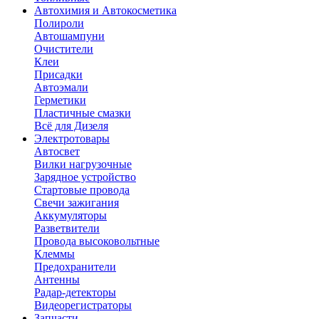
Автохимия и Автокосметика
Полироли
Автошампуни
Очистители
Клеи
Присадки
Автоэмали
Герметики
Пластичные смазки
Всё для Дизеля
Электротовары
Автосвет
Вилки нагрузочные
Зарядное устройство
Стартовые провода
Свечи зажигания
Аккумуляторы
Разветвители
Провода высоковольтные
Клеммы
Предохранители
Антенны
Радар-детекторы
Видеорегистраторы
Запчасти