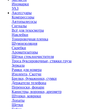
Иномарки
УАЗ
Аксесcуары
Компрессоры
Автопылесосы
Сигналы
Всё для техосмотра
Наклейки
Тонировочная пленка
Шумоизоляция
Скребки
Ароматизаторы
Щётки стеклоочистителя
Троса буксировочные, стяжки груза
Зеркала
Рамки для номера
Изолента, Скотчи
Брелки, бумажники, сумки
Держатели телефона
Переноски, фонари
Канистры, воронки, ареометр
Шторки, коврики
Лопаты
Щетки