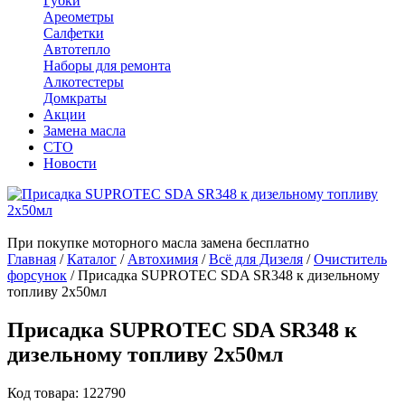
Губки
Ареометры
Салфетки
Автотепло
Наборы для ремонта
Алкотестеры
Домкраты
Акции
Замена масла
СТО
Новости
При покупке моторного масла замена бесплатно
Главная
/
Каталог
/
Автохимия
/
Всё для Дизеля
/
Очиститель
форсунок
/
Присадка SUPROTEC SDA SR348 к дизельному
топливу 2х50мл
Присадка SUPROTEC SDA SR348 к
дизельному топливу 2х50мл
Код товара: 122790