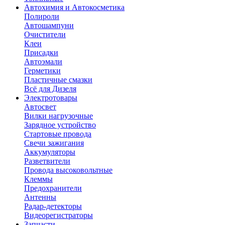
Автохимия и Автокосметика
Полироли
Автошампуни
Очистители
Клеи
Присадки
Автоэмали
Герметики
Пластичные смазки
Всё для Дизеля
Электротовары
Автосвет
Вилки нагрузочные
Зарядное устройство
Стартовые провода
Свечи зажигания
Аккумуляторы
Разветвители
Провода высоковольтные
Клеммы
Предохранители
Антенны
Радар-детекторы
Видеорегистраторы
Запчасти