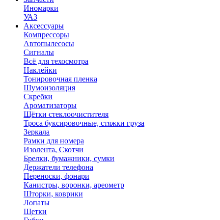
Иномарки
УАЗ
Аксесcуары
Компрессоры
Автопылесосы
Сигналы
Всё для техосмотра
Наклейки
Тонировочная пленка
Шумоизоляция
Скребки
Ароматизаторы
Щётки стеклоочистителя
Троса буксировочные, стяжки груза
Зеркала
Рамки для номера
Изолента, Скотчи
Брелки, бумажники, сумки
Держатели телефона
Переноски, фонари
Канистры, воронки, ареометр
Шторки, коврики
Лопаты
Щетки