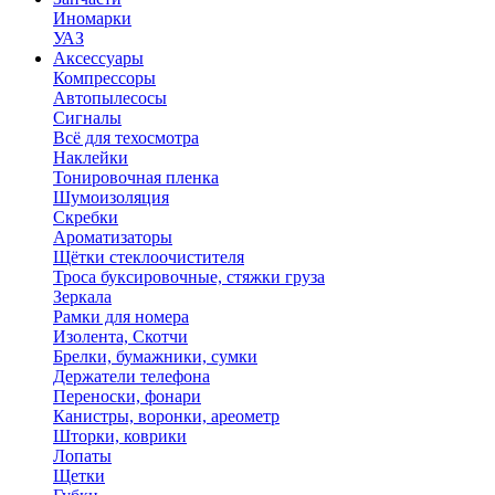
Иномарки
УАЗ
Аксесcуары
Компрессоры
Автопылесосы
Сигналы
Всё для техосмотра
Наклейки
Тонировочная пленка
Шумоизоляция
Скребки
Ароматизаторы
Щётки стеклоочистителя
Троса буксировочные, стяжки груза
Зеркала
Рамки для номера
Изолента, Скотчи
Брелки, бумажники, сумки
Держатели телефона
Переноски, фонари
Канистры, воронки, ареометр
Шторки, коврики
Лопаты
Щетки