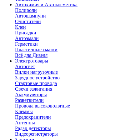
Автохимия и Автокосметика
Полироли
Автошампуни
Очистители
Клеи
Присадки
Автоэмали
Герметики
Пластичные смазки
Всё для Дизеля
Электротовары
Автосвет
Вилки нагрузочные
Зарядное устройство
Стартовые провода
Свечи зажигания
Аккумуляторы
Разветвители
Провода высоковольтные
Клеммы
Предохранители
Антенны
Радар-детекторы
Видеорегистраторы
Запчасти