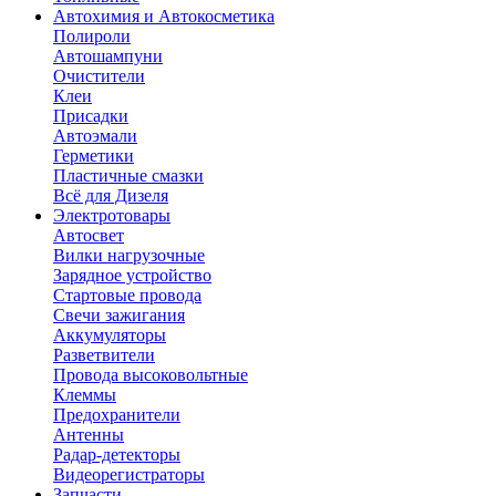
Автохимия и Автокосметика
Полироли
Автошампуни
Очистители
Клеи
Присадки
Автоэмали
Герметики
Пластичные смазки
Всё для Дизеля
Электротовары
Автосвет
Вилки нагрузочные
Зарядное устройство
Стартовые провода
Свечи зажигания
Аккумуляторы
Разветвители
Провода высоковольтные
Клеммы
Предохранители
Антенны
Радар-детекторы
Видеорегистраторы
Запчасти