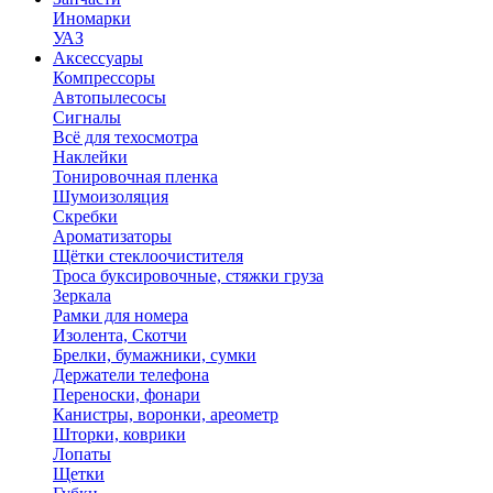
Иномарки
УАЗ
Аксесcуары
Компрессоры
Автопылесосы
Сигналы
Всё для техосмотра
Наклейки
Тонировочная пленка
Шумоизоляция
Скребки
Ароматизаторы
Щётки стеклоочистителя
Троса буксировочные, стяжки груза
Зеркала
Рамки для номера
Изолента, Скотчи
Брелки, бумажники, сумки
Держатели телефона
Переноски, фонари
Канистры, воронки, ареометр
Шторки, коврики
Лопаты
Щетки