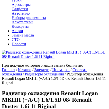
Губки
Ареометры
Салфетки
Автотепло
Наборы для ремонта
Алкотестеры
Домкраты
Акции
Замена масла
СТО
Новости
При покупке моторного масла замена бесплатно
Главная
/
Каталог
/
Запчасти
/
Иномарки
/
Система
охлаждения
/
Радиаторы охлаждения
/
Радиатор охлаждения
Renault Logan МКПП (+A/C) 1.6/1.5D 08/ Renault Duster 1.6i 11
Riginal
Радиатор охлаждения Renault Logan
МКПП (+A/C) 1.6/1.5D 08/ Renault
Duster 1.6i 11 Riginal