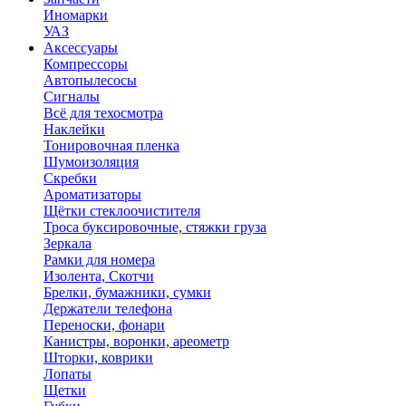
Иномарки
УАЗ
Аксесcуары
Компрессоры
Автопылесосы
Сигналы
Всё для техосмотра
Наклейки
Тонировочная пленка
Шумоизоляция
Скребки
Ароматизаторы
Щётки стеклоочистителя
Троса буксировочные, стяжки груза
Зеркала
Рамки для номера
Изолента, Скотчи
Брелки, бумажники, сумки
Держатели телефона
Переноски, фонари
Канистры, воронки, ареометр
Шторки, коврики
Лопаты
Щетки