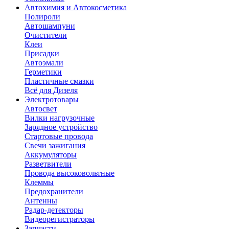
Автохимия и Автокосметика
Полироли
Автошампуни
Очистители
Клеи
Присадки
Автоэмали
Герметики
Пластичные смазки
Всё для Дизеля
Электротовары
Автосвет
Вилки нагрузочные
Зарядное устройство
Стартовые провода
Свечи зажигания
Аккумуляторы
Разветвители
Провода высоковольтные
Клеммы
Предохранители
Антенны
Радар-детекторы
Видеорегистраторы
Запчасти