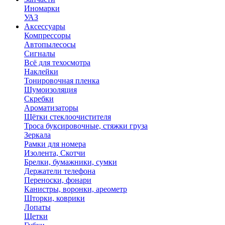
Иномарки
УАЗ
Аксесcуары
Компрессоры
Автопылесосы
Сигналы
Всё для техосмотра
Наклейки
Тонировочная пленка
Шумоизоляция
Скребки
Ароматизаторы
Щётки стеклоочистителя
Троса буксировочные, стяжки груза
Зеркала
Рамки для номера
Изолента, Скотчи
Брелки, бумажники, сумки
Держатели телефона
Переноски, фонари
Канистры, воронки, ареометр
Шторки, коврики
Лопаты
Щетки