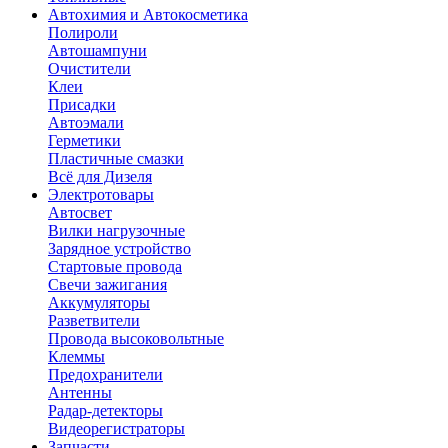
Автохимия и Автокосметика
Полироли
Автошампуни
Очистители
Клеи
Присадки
Автоэмали
Герметики
Пластичные смазки
Всё для Дизеля
Электротовары
Автосвет
Вилки нагрузочные
Зарядное устройство
Стартовые провода
Свечи зажигания
Аккумуляторы
Разветвители
Провода высоковольтные
Клеммы
Предохранители
Антенны
Радар-детекторы
Видеорегистраторы
Запчасти