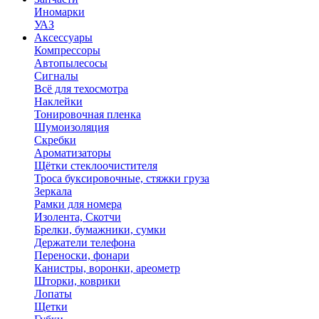
Иномарки
УАЗ
Аксесcуары
Компрессоры
Автопылесосы
Сигналы
Всё для техосмотра
Наклейки
Тонировочная пленка
Шумоизоляция
Скребки
Ароматизаторы
Щётки стеклоочистителя
Троса буксировочные, стяжки груза
Зеркала
Рамки для номера
Изолента, Скотчи
Брелки, бумажники, сумки
Держатели телефона
Переноски, фонари
Канистры, воронки, ареометр
Шторки, коврики
Лопаты
Щетки