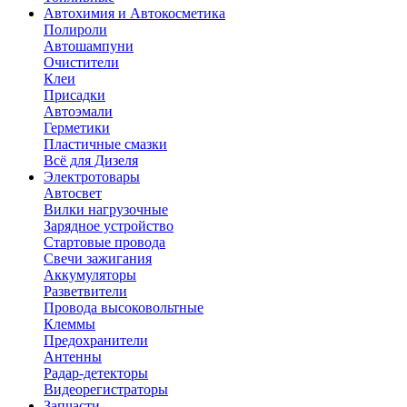
Автохимия и Автокосметика
Полироли
Автошампуни
Очистители
Клеи
Присадки
Автоэмали
Герметики
Пластичные смазки
Всё для Дизеля
Электротовары
Автосвет
Вилки нагрузочные
Зарядное устройство
Стартовые провода
Свечи зажигания
Аккумуляторы
Разветвители
Провода высоковольтные
Клеммы
Предохранители
Антенны
Радар-детекторы
Видеорегистраторы
Запчасти