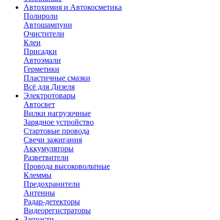
Автохимия и Автокосметика
Полироли
Автошампуни
Очистители
Клеи
Присадки
Автоэмали
Герметики
Пластичные смазки
Всё для Дизеля
Электротовары
Автосвет
Вилки нагрузочные
Зарядное устройство
Стартовые провода
Свечи зажигания
Аккумуляторы
Разветвители
Провода высоковольтные
Клеммы
Предохранители
Антенны
Радар-детекторы
Видеорегистраторы
Запчасти