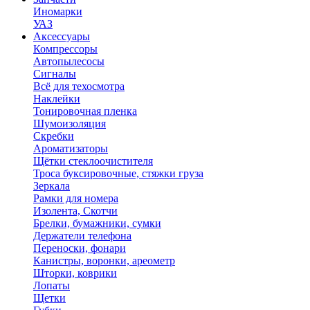
Иномарки
УАЗ
Аксесcуары
Компрессоры
Автопылесосы
Сигналы
Всё для техосмотра
Наклейки
Тонировочная пленка
Шумоизоляция
Скребки
Ароматизаторы
Щётки стеклоочистителя
Троса буксировочные, стяжки груза
Зеркала
Рамки для номера
Изолента, Скотчи
Брелки, бумажники, сумки
Держатели телефона
Переноски, фонари
Канистры, воронки, ареометр
Шторки, коврики
Лопаты
Щетки