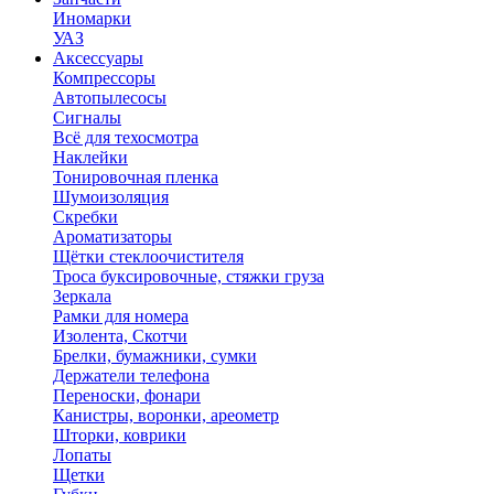
Иномарки
УАЗ
Аксесcуары
Компрессоры
Автопылесосы
Сигналы
Всё для техосмотра
Наклейки
Тонировочная пленка
Шумоизоляция
Скребки
Ароматизаторы
Щётки стеклоочистителя
Троса буксировочные, стяжки груза
Зеркала
Рамки для номера
Изолента, Скотчи
Брелки, бумажники, сумки
Держатели телефона
Переноски, фонари
Канистры, воронки, ареометр
Шторки, коврики
Лопаты
Щетки