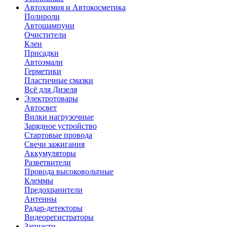
Автохимия и Автокосметика
Полироли
Автошампуни
Очистители
Клеи
Присадки
Автоэмали
Герметики
Пластичные смазки
Всё для Дизеля
Электротовары
Автосвет
Вилки нагрузочные
Зарядное устройство
Стартовые провода
Свечи зажигания
Аккумуляторы
Разветвители
Провода высоковольтные
Клеммы
Предохранители
Антенны
Радар-детекторы
Видеорегистраторы
Запчасти