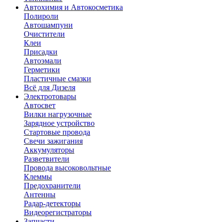
Автохимия и Автокосметика
Полироли
Автошампуни
Очистители
Клеи
Присадки
Автоэмали
Герметики
Пластичные смазки
Всё для Дизеля
Электротовары
Автосвет
Вилки нагрузочные
Зарядное устройство
Стартовые провода
Свечи зажигания
Аккумуляторы
Разветвители
Провода высоковольтные
Клеммы
Предохранители
Антенны
Радар-детекторы
Видеорегистраторы
Запчасти