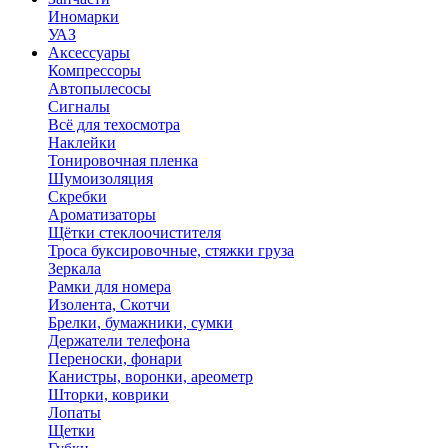
Иномарки
УАЗ
Аксесcуары
Компрессоры
Автопылесосы
Сигналы
Всё для техосмотра
Наклейки
Тонировочная пленка
Шумоизоляция
Скребки
Ароматизаторы
Щётки стеклоочистителя
Троса буксировочные, стяжки груза
Зеркала
Рамки для номера
Изолента, Скотчи
Брелки, бумажники, сумки
Держатели телефона
Переноски, фонари
Канистры, воронки, ареометр
Шторки, коврики
Лопаты
Щетки