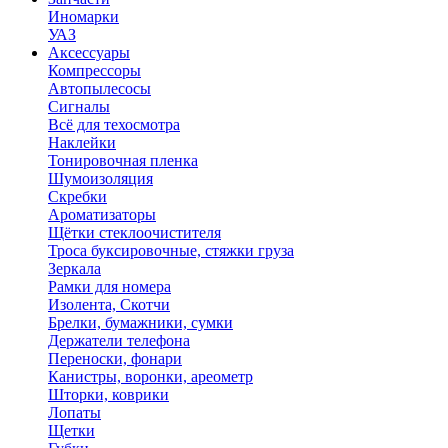
Иномарки
УАЗ
Аксесcуары
Компрессоры
Автопылесосы
Сигналы
Всё для техосмотра
Наклейки
Тонировочная пленка
Шумоизоляция
Скребки
Ароматизаторы
Щётки стеклоочистителя
Троса буксировочные, стяжки груза
Зеркала
Рамки для номера
Изолента, Скотчи
Брелки, бумажники, сумки
Держатели телефона
Переноски, фонари
Канистры, воронки, ареометр
Шторки, коврики
Лопаты
Щетки