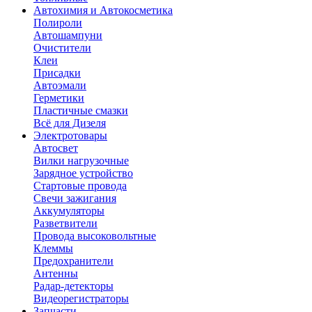
Автохимия и Автокосметика
Полироли
Автошампуни
Очистители
Клеи
Присадки
Автоэмали
Герметики
Пластичные смазки
Всё для Дизеля
Электротовары
Автосвет
Вилки нагрузочные
Зарядное устройство
Стартовые провода
Свечи зажигания
Аккумуляторы
Разветвители
Провода высоковольтные
Клеммы
Предохранители
Антенны
Радар-детекторы
Видеорегистраторы
Запчасти