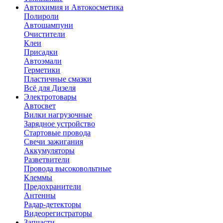
Автохимия и Автокосметика
Полироли
Автошампуни
Очистители
Клеи
Присадки
Автоэмали
Герметики
Пластичные смазки
Всё для Дизеля
Электротовары
Автосвет
Вилки нагрузочные
Зарядное устройство
Стартовые провода
Свечи зажигания
Аккумуляторы
Разветвители
Провода высоковольтные
Клеммы
Предохранители
Антенны
Радар-детекторы
Видеорегистраторы
Запчасти