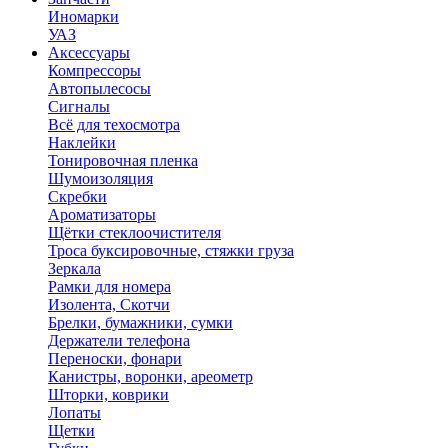
Иномарки
УАЗ
Аксесcуары
Компрессоры
Автопылесосы
Сигналы
Всё для техосмотра
Наклейки
Тонировочная пленка
Шумоизоляция
Скребки
Ароматизаторы
Щётки стеклоочистителя
Троса буксировочные, стяжки груза
Зеркала
Рамки для номера
Изолента, Скотчи
Брелки, бумажники, сумки
Держатели телефона
Переноски, фонари
Канистры, воронки, ареометр
Шторки, коврики
Лопаты
Щетки