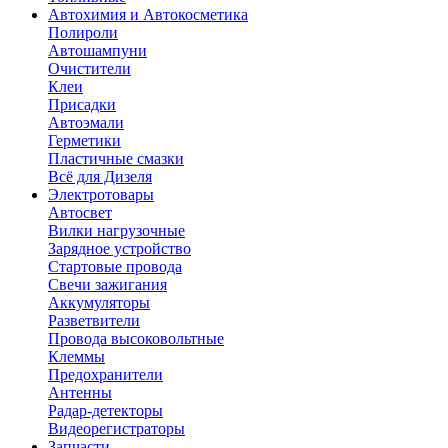
Автохимия и Автокосметика
Полироли
Автошампуни
Очистители
Клеи
Присадки
Автоэмали
Герметики
Пластичные смазки
Всё для Дизеля
Электротовары
Автосвет
Вилки нагрузочные
Зарядное устройство
Стартовые провода
Свечи зажигания
Аккумуляторы
Разветвители
Провода высоковольтные
Клеммы
Предохранители
Антенны
Радар-детекторы
Видеорегистраторы
Запчасти