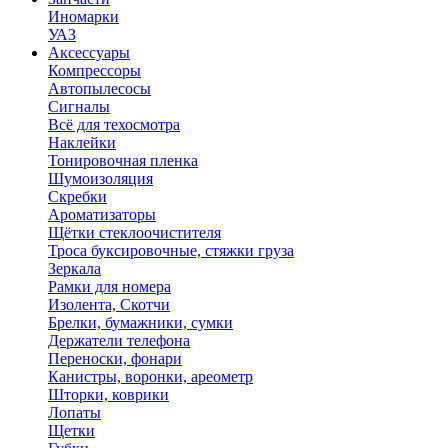
Иномарки
УАЗ
Аксесcуары
Компрессоры
Автопылесосы
Сигналы
Всё для техосмотра
Наклейки
Тонировочная пленка
Шумоизоляция
Скребки
Ароматизаторы
Щётки стеклоочистителя
Троса буксировочные, стяжки груза
Зеркала
Рамки для номера
Изолента, Скотчи
Брелки, бумажники, сумки
Держатели телефона
Переноски, фонари
Канистры, воронки, ареометр
Шторки, коврики
Лопаты
Щетки