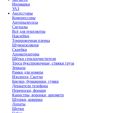
Иномарки
УАЗ
Аксесcуары
Компрессоры
Автопылесосы
Сигналы
Всё для техосмотра
Наклейки
Тонировочная пленка
Шумоизоляция
Скребки
Ароматизаторы
Щётки стеклоочистителя
Троса буксировочные, стяжки груза
Зеркала
Рамки для номера
Изолента, Скотчи
Брелки, бумажники, сумки
Держатели телефона
Переноски, фонари
Канистры, воронки, ареометр
Шторки, коврики
Лопаты
Щетки