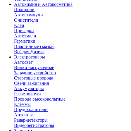
Автохимия и Автокосметика
Полироли
Автошампуни
Очистители
Клеи
Присадки
Автоэмали
Герметики
Пластичные смазки
Всё для Дизеля
Электротовары
Автосвет
Вилки нагрузочные
Зарядное устройство
Стартовые провода
Свечи зажигания
Аккумуляторы
Разветвители
Провода высоковольтные
Клеммы
Предохранители
Антенны
Радар-детекторы
Видеорегистраторы
Запчасти